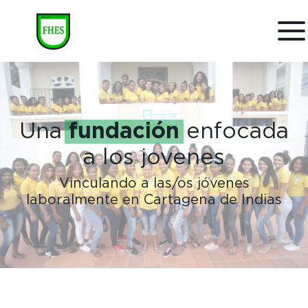
fundación
Una
enfocada
a los jovenes
Vinculando a las/os jóvenes
laboralmente en Cartagena de Indias